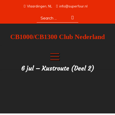
Skip
Vlaardingen, NL
info@superfour.nl
to
Search
content
for:
CB1000/CB1300 Club Nederland
6 jul – Kustroute (Deel 2)