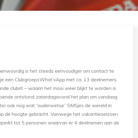
nwoordig is het steeds eenvoudiger om contact te
jdje een ClubgroepsWhat’sApp met ca. 13 deelnemers.
de clubrit – waarin het mooi weer blijkt te worden is
Zodoende ontstond zaterdagavond het plan om vandaag
ter ook nog wat “ouderwetse” SMSjes de wereld in
 op de hoogte gebracht. Vanwege het vakantieseizoen
beperkt tot 5 personen waarvan er 4 deelnemen aan de