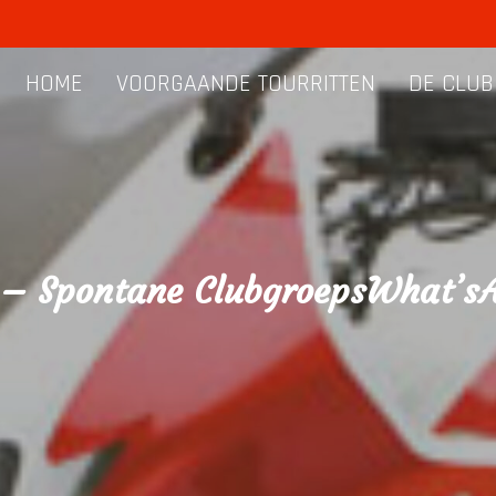
HOME
VOORGAANDE TOURRITTEN
DE CLUB
l – Spontane ClubgroepsWhat’sA