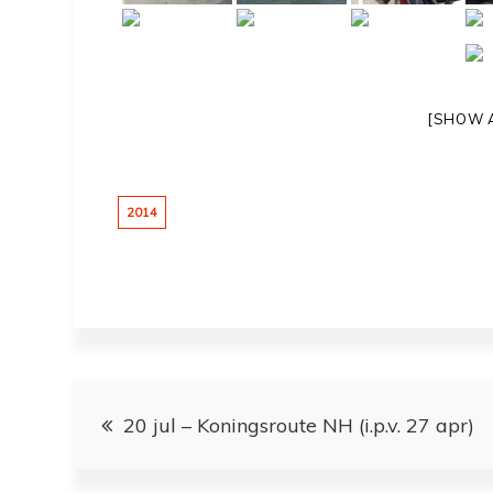
[SHOW 
2014
Bericht
20 jul – Koningsroute NH (i.p.v. 27 apr)
navigatie