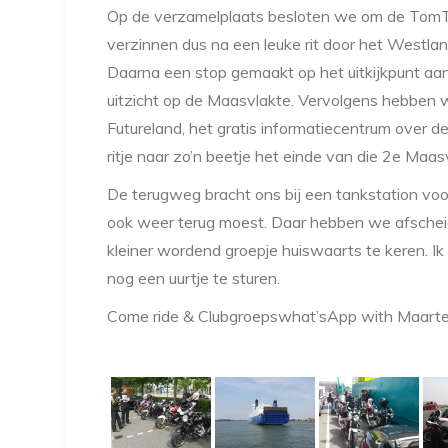
Op de verzamelplaats besloten we om de TomTo
verzinnen dus na een leuke rit door het Westl
Daarna een stop gemaakt op het uitkijkpunt aa
uitzicht op de Maasvlakte. Vervolgens hebben 
Futureland, het gratis informatiecentrum over
ritje naar zo’n beetje het einde van die 2e Maa
De terugweg bracht ons bij een tankstation vo
ook weer terug moest. Daar hebben we afschei
kleiner wordend groepje huiswaarts te keren. I
nog een uurtje te sturen.
Come ride & Clubgroepswhat’sApp with Maart