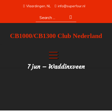
Skip
Vlaardingen, NL
info@superfour.nl
to
Search
content
for:
CB1000/CB1300 Club Nederland
7 jun – Waddinxveen