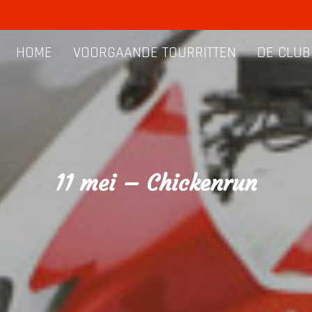
HOME
VOORGAANDE TOURRITTEN
DE CLUB
11 mei – Chickenrun