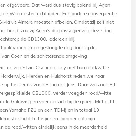
gen afgevoerd. Dat werd dus stevig balend bij Arjen
g de Wildroostertocht rijden. Een andere consequentie
via uit Almere moesten afbellen. Omdat zij zelf niet
r hand, zou zij Arjen’s duopassagier zijn, deze dag.
 achterop de CB1300. Iedereen blij.
 het ook voor mij een geslaagde dag dankzij de
e van Coen en de schitterende omgeving.
c en zijn Silvia, Oscar en Tiny met hun rood/witte
arderwijk, Hierden en Hulshorst reden we naar
op het terras van restaurant Joris. Daar was ook Ed
zilvergespikkelde CB1000. Verder voegden rood/witte
rode Goldwing en vriendin zich bij de groep. Met acht
een Yamaha FZ1 en een TDM) en in totaal 13
droostertocht te beginnen. Jammer dat mijn
en de rood/witten eindelijk eens in de meerderheid