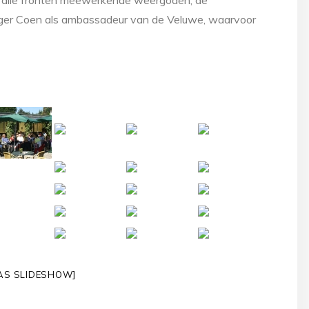
p alle fronten meewerkende weergoden, de
nager Coen als ambassadeur van de Veluwe, waarvoor
AS SLIDESHOW]