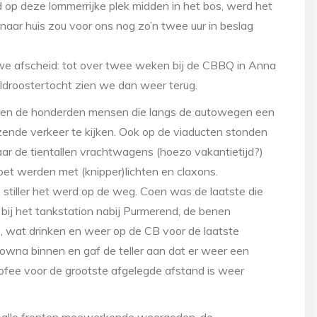
d op deze lommerrijke plek midden in het bos, werd het
 naar huis zou voor ons nog zo’n twee uur in beslag
e afscheid: tot over twee weken bij de CBBQ in Anna
droostertocht zien we dan weer terug.
waren de honderden mensen die langs de autowegen een
zende verkeer te kijken. Ook op de viaducten stonden
naar de tientallen vrachtwagens (hoezo vakantietijd?)
et werden met (knipper)lichten en claxons.
e stiller het werd op de weg. Coen was de laatste die
ij het tankstation nabij Purmerend, de benen
ij), wat drinken en weer op de CB voor de laatste
owna binnen en gaf de teller aan dat er weer een
ofee voor de grootste afgelegde afstand is weer