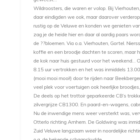
Wildroosters, die waren er volop. Bij Vierhouten
daar eindigden we ook, maar daarover verderop
rustig op de Veluwe en konden we genieten va
zag je de heide hier en daar al aardig paars w
de ??bloemen. Via o.a. Vierhouten, Gortel. Ni
koffie en een broodje dachten te scoren, maar h
de kok naar huis gestuurd voor het weekend… 
8.15 uur vertrokken en het was inmiddels 13.0
(mooi mooi mooi!) door te rijden naar Beekberg
veel plek voor voertuigen ook heerlijke broodje
De deels op het trottoir geparkeerde CB’s trokk
zilvergrijze CB1300. En paard-en-wagens, cabrio
Nu de inwendige mens weer versterkt was, ver
Otterlo richting Arnhem. De Goldwing was inm
Zuid Veluwe langzaam weer in noordelijke richt
o.a. de bekende schaapskudde.