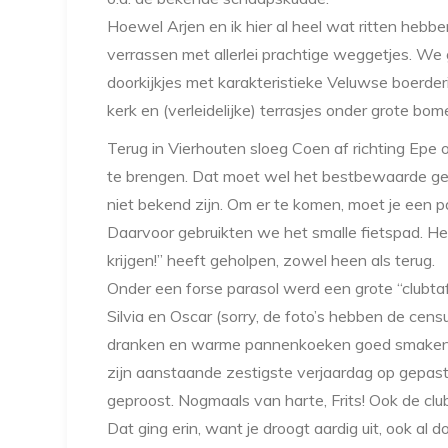
Hoewel Arjen en ik hier al heel wat ritten heb
verrassen met allerlei prachtige weggetjes. We
doorkijkjes met karakteristieke Veluwse boerderi
kerk en (verleidelijke) terrasjes onder grote b
Terug in Vierhouten sloeg Coen af richting Epe
te brengen. Dat moet wel het bestbewaarde geh
niet bekend zijn. Om er te komen, moet je een p
Daarvoor gebruikten we het smalle fietspad. Het
krijgen!” heeft geholpen, zowel heen als terug.
Onder een forse parasol werd een grote “clubta
Silvia en Oscar (sorry, de foto’s hebben de cens
dranken en warme pannenkoeken goed smaken. En
zijn aanstaande zestigste verjaardag op gepaste
geproost. Nogmaals van harte, Frits! Ook de clu
Dat ging erin, want je droogt aardig uit, ook al