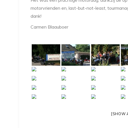
Het was een prachtige motordag, dankzij de o
motorvrienden en, last-but-not-least, tourma
dank!
Carmen Blaauboer
[SHOW 