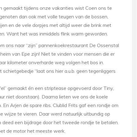
ben gemaakt tijdens onze vakanties wist Coen ons te
 genoten dan ook met volle teugen van de bossen,
jen en de vele dorpjes met altijd weer die brink met
omen. Want het was inmiddels flink warm geworden.
 om ons naar “zijn” pannenkoekrestaurant De Ossenstal
eim van Epe zijn! Niet te vinden voor mensen die er
aar kilometer onverharde weg volgen het bos in.
 schietgebedje “laat ons hier a.u.b. geen tegenliggers
fel” gemaakt én een striptease opgevoerd door Tiny,
uur niet doorstaan). Daarna lieten we ons de koele
 Arjen de spare ribs. Clublid Frits gaf een rondje om
 wijze te vieren. Daar werd natuurlijk uitbundig op
b deed een bijdrage door het tweede rondje te betalen.
 doet de motor het meeste werk.