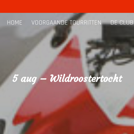
HOME
VOORGAANDE TOURRITTEN
DE CLUB
5 aug – Wildroostertocht