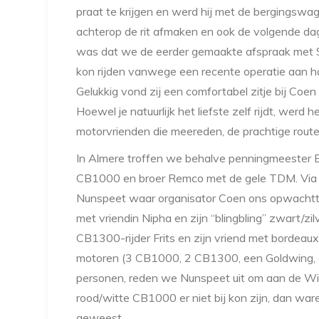
praat te krijgen en werd hij met de bergingswa
achterop de rit afmaken en ook de volgende da
was dat we de eerder gemaakte afspraak met Sil
kon rijden vanwege een recente operatie aan haa
Gelukkig vond zij een comfortabel zitje bij Coen
Hoewel je natuurlijk het liefste zelf rijdt, werd
motorvrienden die meereden, de prachtige rout
In Almere troffen we behalve penningmeester Eri
CB1000 en broer Remco met de gele TDM. Via H
Nunspeet waar organisator Coen ons opwachtte 
met vriendin Nipha en zijn “blingbling” zwart/
CB1300-rijder Frits en zijn vriend met bordeaux
motoren (3 CB1000, 2 CB1300, een Goldwing, 
personen, reden we Nunspeet uit om aan de Wil
rood/witte CB1000 er niet bij kon zijn, dan war
geweest…