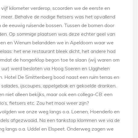
, vijf kilometer verderop, scoorden we de eerste en
 meer. Behalve de nodige fietsers was het opvallend
n de eeuwig ruisende bossen. Tussen de bomen door
orden. Op sommige plaatsen was deze echter geel van
erssen en Wenum belandden we in Apeldoorn waar we
elaas: het ene restaurant bleek dicht, het andere had
Omdat de hongerklop begon toe te slaan (wij waren om
0 uur) werd besloten via Hoog Soeren en Ugghelen
en. Hotel De Smittenberg bood naast een ruim terras en
s, salades, ijscoupes, appelgebak en gekoelde dranken.
en niet alleen bekijks, maar ook een collega-CB: een
’s, fietsers etc. Zou het mooi weer zijn?
volgden we onze weg langs o.a. Loenen, Hoenderlo en
iddels afgezwaaid. Na een tankstop klommen we via de
ing langs o.a. Uddel en Elspeet. Onderweg zagen we