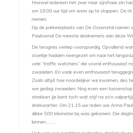
Hoewel iedereen het zeer naar zijn/haar zin ha
om 19.00 uur tijd om weer op te stappen. De rit
nemen.
Op de parkeerplaats van De Ossenstal namen w
Paulowna! De meeste deelnemers aan deze Wil
De terugreis verliep voorspoedig. Opvallend 
stoeltje hadden neergezet om naar het langsra
vele “traffic watchers” die vooral enthousiast 
zwaaiden. En vaak even enthousiast teruggegro
Zoals altijd: hoe noordelijker we kwamen, des t
we gedag zwaaiden. Nog even een tussenstop b
strekken (je bent toch wat stijf na zo’n valpart
driekwartier. Om 21.15 uur reden we Anna Paul
dikke 500 kilometer bij was gekomen. Die dagtr
binnen………