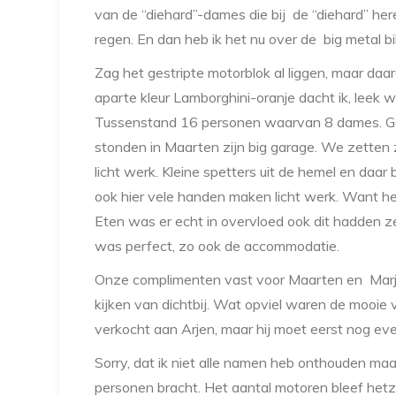
van de “diehard”-dames die bij de “diehard” he
regen. En dan heb ik het nu over de big metal b
Zag het gestripte motorblok al liggen, maar d
aparte kleur Lamborghini-oranje dacht ik, leek
Tussenstand 16 personen waarvan 8 dames. Go
stonden in Maarten zijn big garage. We zetten
licht werk. Kleine spetters uit de hemel en daar
ook hier vele handen maken licht werk. Want he
Eten was er echt in overvloed ook dit hadden z
was perfect, zo ook de accommodatie.
Onze complimenten vast voor Maarten en Marjo
kijken van dichtbij. Wat opviel waren de mooie
verkocht aan Arjen, maar hij moet eerst nog eve
Sorry, dat ik niet alle namen heb onthouden m
personen bracht. Het aantal motoren bleef hetz