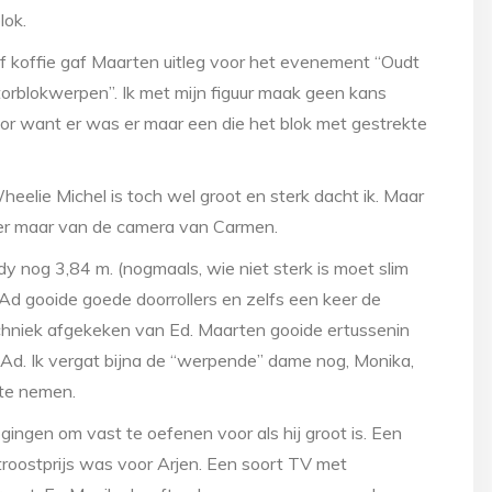
lok.
f koffie gaf Maarten uitleg voor het evenement “Oudt
blokwerpen”. Ik met mijn figuur maak geen kans
door want er was er maar een die het blok met gestrekte
Wheelie Michel is toch wel groot en sterk dacht ik. Maar
weer maar van de camera van Carmen.
dy nog 3,84 m. (nogmaals, wie niet sterk is moet slim
 Ad gooide goede doorrollers en zelfs een keer de
chniek afgekeken van Ed. Maarten gooide ertussenin
 Ad. Ik vergat bijna de “werpende” dame nog, Monika,
 te nemen.
ingen om vast te oefenen voor als hij groot is. Een
troostprijs was voor Arjen. Een soort TV met