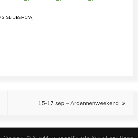
AS SLIDESHOW]
15-17 sep – Ardennenweekend
Copyright © All rights reserved.Kuza by Sensational Theme