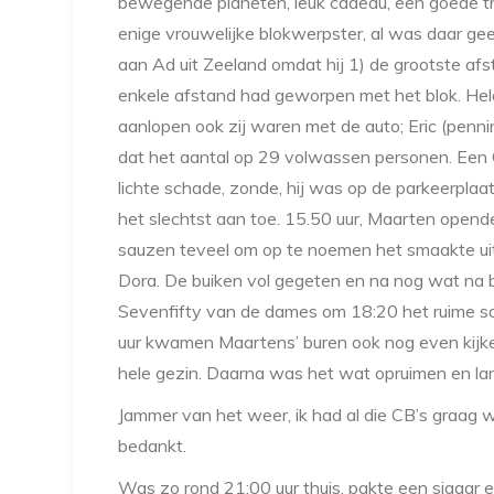
bewegende planeten, leuk cadeau, een goede t
enige vrouwelijke blokwerpster, al was daar gee
aan Ad uit Zeeland omdat hij 1) de grootste af
enkele afstand had geworpen met het blok. Hela
aanlopen ook zij waren met de auto; Eric (penni
dat het aantal op 29 volwassen personen. Een 
lichte schade, zonde, hij was op de parkeerplaa
het slechtst aan toe. 15.50 uur, Maarten open
sauzen teveel om op te noemen het smaakte ui
Dora. De buiken vol gegeten en na nog wat na 
Sevenfifty van de dames om 18:20 het ruime so
uur kwamen Maartens’ buren ook nog even kijke
hele gezin. Daarna was het wat opruimen en lan
Jammer van het weer, ik had al die CB’s graag we
bedankt.
Was zo rond 21:00 uur thuis, pakte een sigaar en