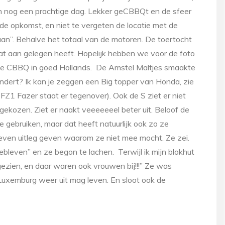
och nog een prachtige dag. Lekker geCBBQt en de sfeer
e opkomst, en niet te vergeten de locatie met de
n”. Behalve het totaal van de motoren. De toertocht
t aan gelegen heeft. Hopelijk hebben we voor de foto
t de CBBQ in goed Hollands. De Amstel Maltjes smaakte
ert? Ik kan je zeggen een Big topper van Honda, zie
 FZ1 Fazer staat er tegenover). Ook de S ziet er niet
 gekozen. Ziet er naakt veeeeeeel beter uit. Beloof de
e gebruiken, maar dat heeft natuurlijk ook zo ze
even uitleg geven waarom ze niet mee mocht. Ze zei.
ebleven” en ze begon te lachen. Terwijl ik mijn blokhut
 gezien, en daar waren ook vrouwen bij!!!” Ze was
 Luxemburg weer uit mag leven. En sloot ook de