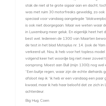
stak de niet al te grote sigaar aan en dacht; t
was met ruim 30 motorfreaks geweldig, zo ook d
speciaal voor vandaag aangelegde “blokwerpbaa
is ook niet doorgegaan. Maar we weten waar da
in Luxemburg meer geluk. En eigenlijk heet he
best wel. Iedereen de 1300 van Maarten bewond
de test in het blad Motoplus nr. 14. (ook de Yam
verkeerd uit. Nou, ik heb voor het topless model
volgend keer het woordje big niet meer zoveel t
oorsprong. Moest aan Bull (mijn 1300) nog wel 
“Een buitje regen, waar zijn de echte diehards g
afsloot riep ik “ik heb er een vandaag een paar
kwaad, maar ik heb haar beloofd dat ze zich in
achterdeur.
Big Hug, Coen