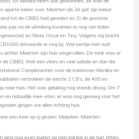
roost. En Monika heeft ook gewonnen, ze was de
n aparte beker voor. Maarten als 2e gaf zijn beker
stand tot de CBBQ had gereden en 2) de grootste
as pas na de uitreiking kwamen er nog vier leden
ngmeester) en Silvia, Oscar en Tiny. Volgens mij bracht
CB1000 arriveerde er nog bij. Wel eentje met wat
ts achter Maarten zijn huis omgevallen. De tank was er
de de CBBQ. Wat een vlees en veel salade en dan die
tstekend. Complimenten voor de kokkinnen Monika en
babbelen vertrokken de eerste 2 CB’s, de 400 en
p naar huis. Het was gelukkig nog steeds droog. Om 7
n en natuurlijk mee-eten, er was nog genoeg voor het
gzaam gingen we allen richting huis.
er een keer op rij gezien. Marjolein, Maarten,
 ging nog even buiten op mijn bankje in de tuin zitten,