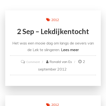
2012
2 Sep – Lekdijkentocht
Het was een mooie dag om langs de oevers van
de Lek te slingeren.
Lees meer
2
on
Ronald van Es
Comment
2
september 2012
sep
–
Lekdijkentocht
2012