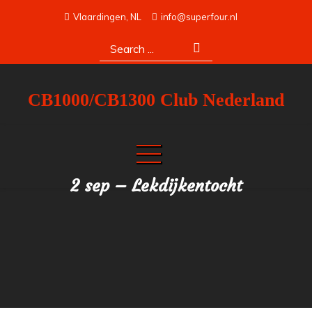
Skip
Vlaardingen, NL
info@superfour.nl
to
Search
content
for:
CB1000/CB1300 Club Nederland
2 sep – Lekdijkentocht