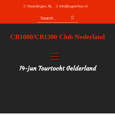
Skip
Vlaardingen, NL
info@superfour.nl
to
Search
content
for:
CB1000/CB1300 Club Nederland
14-jun Tourtocht Gelderland