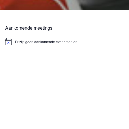
Aankomende meetings
Er zijn geen aankomende evenementen.
B
e
r
i
c
h
t