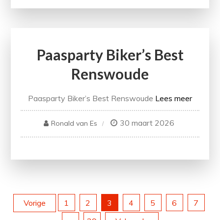
Paasparty Biker’s Best
Renswoude
Paasparty Biker’s Best Renswoude
Lees meer
30 maart 2026
Ronald van Es
Berichten
Vorige
1
2
3
4
5
6
7