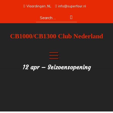
Skip
Vlaardingen, NL
info@superfour.nl
to
Search
content
for:
CB1000/CB1300 Club Nederland
12 apr – Seizoensopening