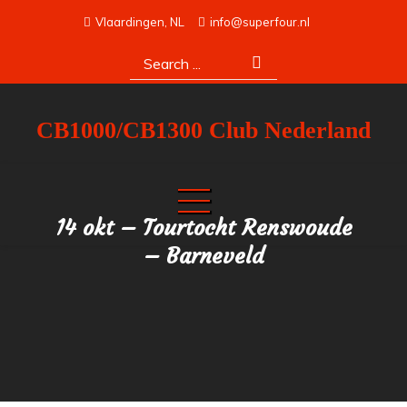
Skip
Vlaardingen, NL
info@superfour.nl
to
Search
content
for:
CB1000/CB1300 Club Nederland
14 okt – Tourtocht Renswoude
– Barneveld