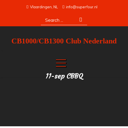
Skip
Vlaardingen, NL
info@superfour.nl
to
Search
content
for:
CB1000/CB1300 Club Nederland
11-sep CBBQ