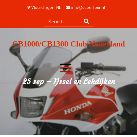
Skip
Vlaardingen, NL
info@superfour.nl
to
Search
content
for:
CB1000/CB1300 Club Nederland
25 sep – IJssel en Lekdijken