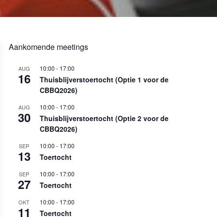
Aankomende meetings
10:00
-
17:00
AUG
16
Thuisblijverstoertocht (Optie 1 voor de
CBBQ2026)
10:00
-
17:00
AUG
30
Thuisblijverstoertocht (Optie 2 voor de
CBBQ2026)
10:00
-
17:00
SEP
13
Toertocht
10:00
-
17:00
SEP
27
Toertocht
10:00
-
17:00
OKT
11
Toertocht