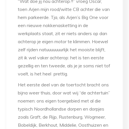
“Wat doe jij nou achterop?!” vroeg Oscar,
toen Arjen mijn rood/witte CB achter die van
hem parkeerde. Tja, als Arjen’s Big One voor
een nieuwe nokkenasketting in de
werkplaats staat, zit er niets anders op dan
achterop je eigen motor te klimmen. Hoewel
zelf rijden natuuuuuuurlijk het mooiste blijft,
zit ik wel vaker achterop: het is ten eerste
gezellig en ten tweede, als je je soms niet tof
voelt, is het heel prettig.
Het eerste deel van de toertocht bracht ons
bijna weer thuis, door wat wij “de achtertuin”
noemen: ons eigen toergebied met al die
typisch Noordhollandse dorpen en dorpjes
zoals Graft, de Rijp, Rustenburg, Wogmeer,
Bobeldijk, Berkhout, Middelie, Oosthuizen en