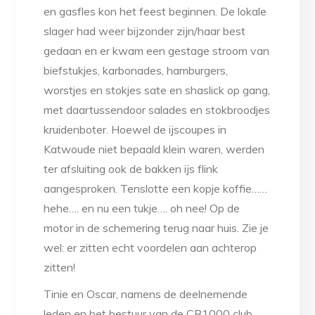
en gasfles kon het feest beginnen. De lokale
slager had weer bijzonder zijn/haar best
gedaan en er kwam een gestage stroom van
biefstukjes, karbonades, hamburgers,
worstjes en stokjes sate en shaslick op gang,
met daartussendoor salades en stokbroodjes
kruidenboter. Hoewel de ijscoupes in
Katwoude niet bepaald klein waren, werden
ter afsluiting ook de bakken ijs flink
aangesproken. Tenslotte een kopje koffie……
hehe…. en nu een tukje…. oh nee! Op de
motor in de schemering terug naar huis. Zie je
wel: er zitten echt voordelen aan achterop
zitten!
Tinie en Oscar, namens de deelnemende
leden en het bestuur van de CB1000 club